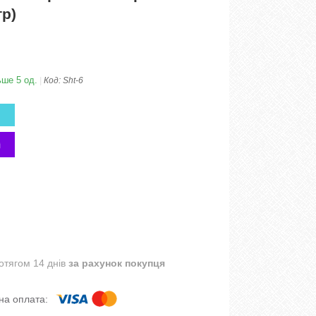
р)
ьше 5 од.
Код:
Sht-6
отягом 14 днів
за рахунок покупця