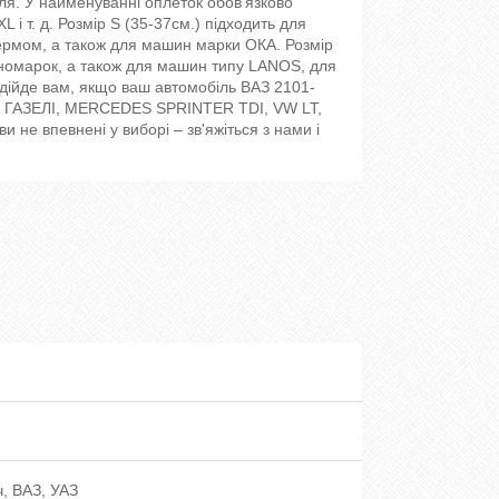
іля. У найменуванні оплеток обов'язково
 і т. д. Розмір S (35-37см.) підходить для
ермом, а також для машин марки ОКА. Розмір
 іномарок, а також для машин типу LANOS, для
підійде вам, якщо ваш автомобіль ВАЗ 2101-
ля ГАЗЕЛІ, MERCEDES SPRINTER TDI, VW LT,
 не впевнені у виборі – зв'яжіться з нами і
, ВАЗ, УАЗ