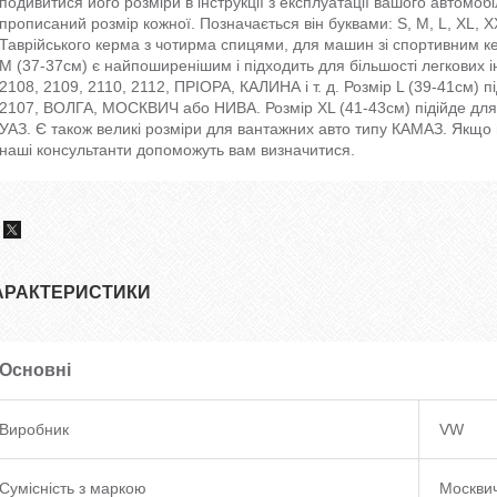
подивитися його розміри в інструкції з експлуатації вашого автомоб
прописаний розмір кожної. Позначається він буквами: S, M, L, XL, XXL
Таврійського керма з чотирма спицями, для машин зі спортивним к
M (37-37см) є найпоширенішим і підходить для більшості легкових
2108, 2109, 2110, 2112, ПРІОРА, КАЛИНА і т. д. Розмір L (39-41см) 
2107, ВОЛГА, МОСКВИЧ або НИВА. Розмір XL (41-43см) підійде д
УАЗ. Є також великі розміри для вантажних авто типу КАМАЗ. Якщо ви
наші консультанти допоможуть вам визначитися.
АРАКТЕРИСТИКИ
Основні
Виробник
VW
Сумісність з маркою
Москвич