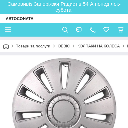
Самовивіз Запоріжжя Радистів 54 А понеділок-
субота
АВТОСОНАТА
Товари та послуги
ОБВІС
КОЛПАКИ НА КОЛЕСА