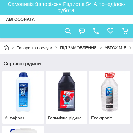
Самовивіз Запоріжжя Радистів 54 А понеділок-
субота
АВТОСОНАТА
Товари та послуги
ПІД ЗАМОВЛЕННЯ
АВТОХІМІЯ
Сервісні рідини
Антифриз
Гальмівна рідина
Електроліт