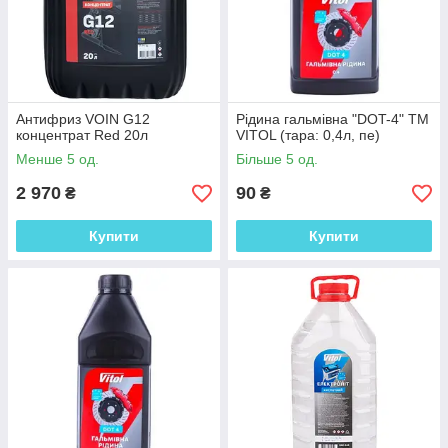
Антифриз VOIN G12
Рідина гальмівна "DOT-4" ТМ
концентрат Red 20л
VITOL (тара: 0,4л, пе)
Менше 5 од.
Більше 5 од.
2 970
90
₴
₴
Купити
Купити