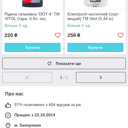
Рідина гальмівна "DOT-4" ТМ
Електроліт кислотний (сорт
VITOL (тара: 0,9л, пе)
вищий) ТМ Vitol (5,44 кг)
Більше 5 од.
Більше 5 од.
220
259
₴
₴
Купити
Купити
Показати ще
1
/ 2
Про нас
97% позитивних з 404 відгуків за рік
Працює з 22.10.2014
м. Запоріжжя